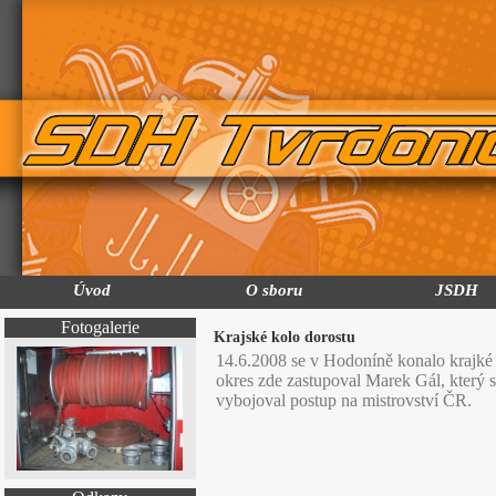
Úvod
O sboru
JSDH
Fotogalerie
Krajské kolo dorostu
14.6.2008 se v Hodoníně konalo krajké 
okres zde zastupoval Marek Gál, který s
vybojoval postup na mistrovství ČR.