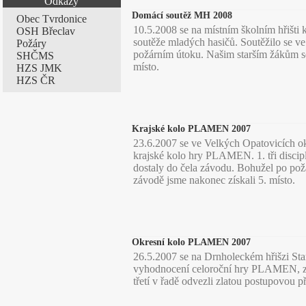
Odkazy
Domácí soutěž MH 2008
Obec Tvrdonice
10.5.2008 se na místním školním hřišti k
OSH Břeclav
soutěže mladých hasičů. Soutěžilo se ve
Požáry
požárním útoku. Našim starším žákům s
SHČMS
místo.
HZS JMK
HZS ČR
Krajské kolo PLAMEN 2007
23.6.2007 se ve Velkých Opatovicích o
krajské kolo hry PLAMEN. 1. tři discip
dostaly do čela závodu. Bohužel po po
závodě jsme nakonec získali 5. místo.
Okresní kolo PLAMEN 2007
26.5.2007 se na Drnholeckém hřišzi Sta
vyhodnocení celoroční hry PLAMEN, ze 
třetí v řadě odvezli zlatou postupovou p