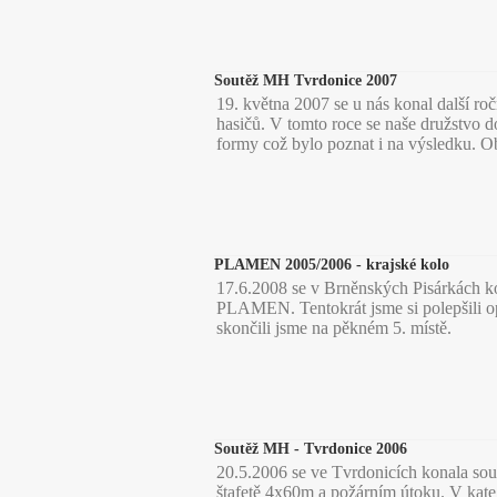
Soutěž MH Tvrdonice 2007
19. května 2007 se u nás konal další ro
hasičů. V tomto roce se naše družstvo do
formy což bylo poznat i na výsledku. Ob
PLAMEN 2005/2006 - krajské kolo
17.6.2008 se v Brněnských Pisárkách ko
PLAMEN. Tentokrát jsme si polepšili o
skončili jsme na pěkném 5. místě.
Soutěž MH - Tvrdonice 2006
20.5.2006 se ve Tvrdonicích konala sou
štafetě 4x60m a požárním útoku. V kateg